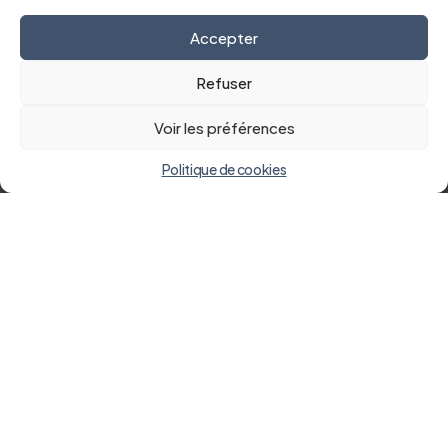
Accepter
Refuser
Voir les préférences
Politique de cookies
Pôle Santé Sarthe et Loir
La Chasse du Point du Jour
BP 10129 - 72205 Le Bailleul CEDEX
Tél. 02 44 71 30 00
Notre établissement