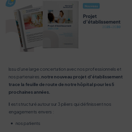
L’écoconception, ça vous concerne
aussi !
Nous avons développé ce site Internet dans le cadre
d’une démarche forte d’écoconception.
Issu d’une large concertation avec nos professionnels et
nos partenaires,
notre nouveau projet d’établissement
Si vous aussi vous souhaitez diminuer drastiquement
trace la feuille de route de notre hôpital pour les 5
les besoins énergétiques nécessaires à votre
prochaines années.
navigation, vous pouvez
le parcourir dans son Mode Eco. Celui-ci sollicitera
Il est structuré autour sur 3 piliers qui définissent nos
très peu nos serveurs et vous deviendrez ainsi un
engagements envers :
acteur majeur de l’écoconception.
nos patients
Merci pour votre contribution !