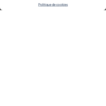
Politique de cookies
Pour aller plus loin
Animations, sorties et vie