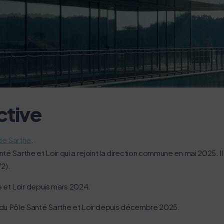
 vous concerne aussi !
ernet dans le cadre d’une démarche forte d’écoconception.
ctive
nuer drastiquement les besoins énergétiques nécessaires à votre 
lui-ci sollicitera très peu nos serveurs et vous deviendrez ainsi u
de Sarthe
.
anté Sarthe et Loir qui a rejoint la direction commune en mai 2025
2).
Activer le mode éco
Annuler
 et Loir depuis mars 2024.
du Pôle Santé Sarthe et Loir depuis décembre 2025.