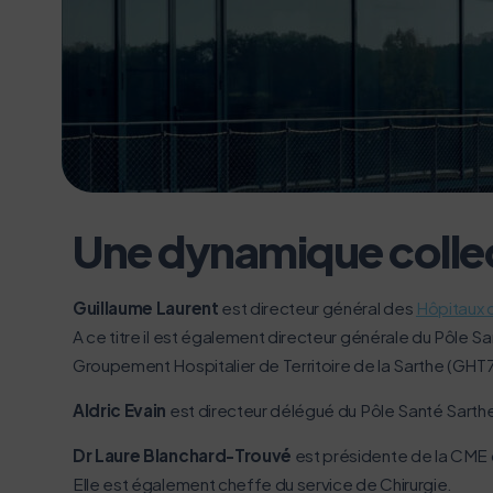
L’écoconception, ça
Nous avons développé ce site Int
Une dynamique colle
Si vous aussi vous souhaitez dimi
le parcourir dans son Mode Eco. Ce
Guillaume Laurent
est directeur général des
Hôpitaux 
Merci pour votre contribution !
A ce titre il est également directeur générale du Pôle S
Groupement Hospitalier de Territoire de la Sarthe (GHT7
Aldric Evain
est directeur délégué du Pôle Santé Sarthe
Dr Laure Blanchard-Trouvé
est présidente de la CME 
Elle est également cheffe du service de Chirurgie.