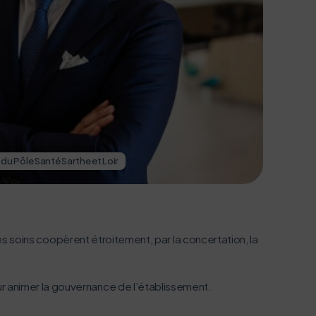
 du Pôle Santé Sarthe et Loir
Fran
des soins coopèrent étroitement, par la concertation, la
 animer la gouvernance de l’établissement.