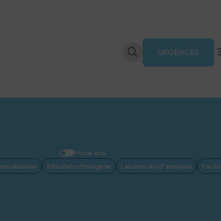
URGENCES
Mode éco
pitalisation
Résultats d'imagerie
Laboratoire d'analyses
Factu