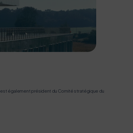
navigation, vous pouvez
n acteur majeur de l’écoconception.
. Il est également président du Comité stratégique du