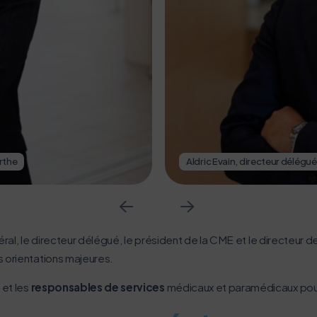
rthe
Aldric Evain, directeur délégué
néral, le directeur délégué, le président de la CME et le directeur 
s orientations majeures.
n
et les
responsables de services
médicaux et paramédicaux pour