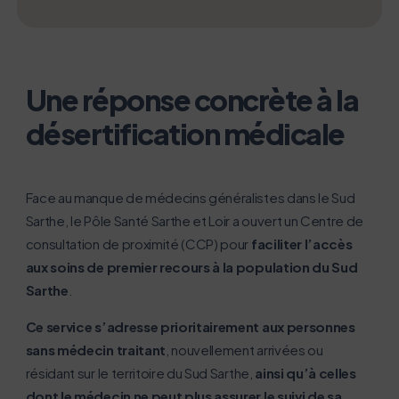
Une réponse concrète à la
désertification médicale
L’écoconception, ça vous concerne
aussi !
Face au manque de médecins généralistes dans le Sud
Nous avons développé ce site Internet dans le cadre
Sarthe, le Pôle Santé Sarthe et Loir a ouvert un Centre de
d’une démarche forte d’écoconception.
consultation de proximité (CCP) pour
faciliter l’accès
aux soins de premier recours à la population du Sud
Si vous aussi vous souhaitez diminuer drastiquement
Sarthe
.
les besoins énergétiques nécessaires à votre
navigation, vous pouvez
Ce service s’adresse prioritairement aux personnes
le parcourir dans son Mode Eco. Celui-ci sollicitera
sans médecin traitant
, nouvellement arrivées ou
très peu nos serveurs et vous deviendrez ainsi un
résidant sur le territoire du Sud Sarthe,
ainsi qu’à celles
acteur majeur de l’écoconception.
dont le médecin ne peut plus assurer le suivi de sa