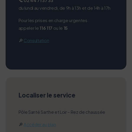
📞 02 44 71 37 33
du lundi au vendredi, de 9h à 13h et de 14h à 17h
Pour les prises en charge urgentes :
appeler le
116 117
ou le
15
🔎
Consultation
Localiser le service
Pôle Santé Sarthe et Loir – Rez de chaussée
🔎
Accéder au plan