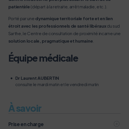
Merci pour votre contribution !
patientèle
(départ à la retraite, arrêt maladie, etc.).
Porté par une
dynamique territoriale forte et en lien
Activer le mode éco
Annuler
étroit avec les professionnels de santé libéraux
du sud
Sarthe, le Centre de consultation de proximité incarne une
solution locale, pragmatique et humaine
.
Équipe médicale
Dr Laurent AUBERTIN
consulte le mardi matin et le vendredi matin
À savoir
Prise en charge