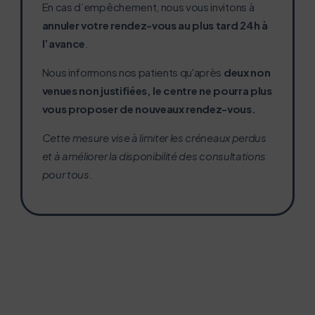
En cas d’empêchement, nous vous invitons à
Avant de contacter le CCP, il est fortement conseillé
faciliter l’accès à un médecin traitant pour tous ;
annuler votre rendez-vous au plus tard 24h à
de s’adresser en priorité au cabinet médical le plus
l’avance
.
proche de chez vous.
En cas de refus, nos
professionnels pourront vous proposer un rendez-vous.
lutter contre les déserts médicaux ;
Nous informons nos patients qu'après
deux non
venues non justifiées, le centre ne pourra plus
vous proposer de nouveaux rendez-vous.
promouvoir des solutions locales et durables.
Cette mesure vise à limiter les créneaux perdus
et à améliorer la disponibilité des consultations
pour tous.