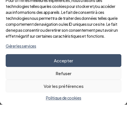
Pour offrir les meilleures expériences, nous utilisons des
magasinier
technologies telles que les cookies pour stocker et/ou accéder
aux informations des appareils. Le fait de consentir à ces
technologies nous permettra de traiter des données telles que le
comportement de navigation ou les ID uniques sur ce site. Le fait
agents administratifs (secrétariat, facturation, etc.)
de ne pas consentir ou de retirer son consentement peut avoir un
effet négatif sur certaines caractéristiques et fonctions.
cadre de santé
Gérer les services
Accepter
Refuser
Voir les préférences
Politique de cookies