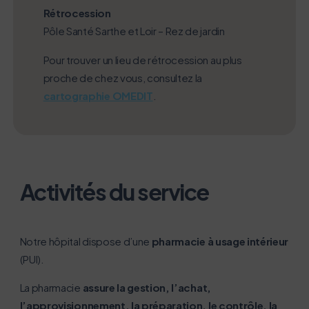
Rétrocession
Pôle Santé Sarthe et Loir – Rez de jardin
Pour trouver un lieu de rétrocession au plus
proche de chez vous, consultez la
cartographie OMEDIT
.
Activités du service
Notre hôpital dispose d’une
pharmacie à usage intérieur
(PUI).
La pharmacie
assure la gestion, l’achat,
L’écoconception, ça vous concerne
l’approvisionnement, la préparation, le contrôle, la