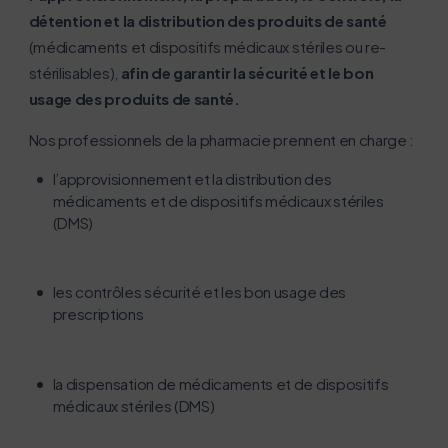
aussi !
détention et la distribution des produits de santé
(médicaments et dispositifs médicaux stériles ou re-
Nous avons développé ce site Internet dans le cadre
stérilisables),
afin de garantir la sécurité et le bon
d’une démarche forte d’écoconception.
usage des produits de santé.
Si vous aussi vous souhaitez diminuer drastiquement
Nos professionnels de la pharmacie prennent en charge :
les besoins énergétiques nécessaires à votre
l’approvisionnement et la distribution des
navigation, vous pouvez
médicaments et de dispositifs médicaux stériles
le parcourir dans son Mode Eco. Celui-ci sollicitera
(DMS)
très peu nos serveurs et vous deviendrez ainsi un
acteur majeur de l’écoconception.
Merci pour votre contribution !
les contrôles sécurité et les bon usage des
prescriptions
Activer le mode éco
Annuler
la dispensation de médicaments et de dispositifs
médicaux stériles (DMS)